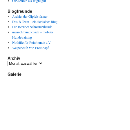
OP-Termin als Highlight
Blogfreunde
Archie, der Gipfelstürmer
Das B-Team – ein tierischer Blog
Die Berliner Schnauzerbande
mensch.hund.coach – mobiles
Hundetraining
Nothilfe für Polarhunde e.V.
Welpenclub von Fressnapf
Archiv
Archiv
Galerie