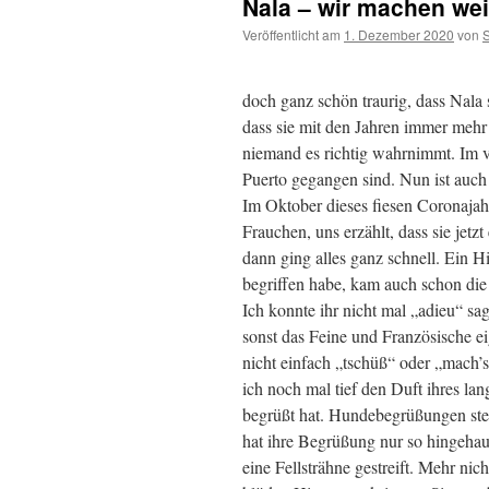
Nala – wir machen we
Veröffentlicht am
1. Dezember 2020
von
doch ganz schön traurig, dass Nala s
dass sie mit den Jahren immer mehr
niemand es richtig wahrnimmt. Im vo
Puerto gegangen sind. Nun ist auc
Im Oktober dieses fiesen Coronajahre
Frauchen, uns erzählt, dass sie jet
dann ging alles ganz schnell. Ein Hi
begriffen habe, kam auch schon die
Ich konnte ihr nicht mal „adieu“ sa
sonst das Feine und Französische ei
nicht einfach „tschüß“ oder „mach’s
ich noch mal tief den Duft ihres la
begrüßt hat. Hundebegrüßungen stell
hat ihre Begrüßung nur so hingeha
eine Fellsträhne gestreift. Mehr ni