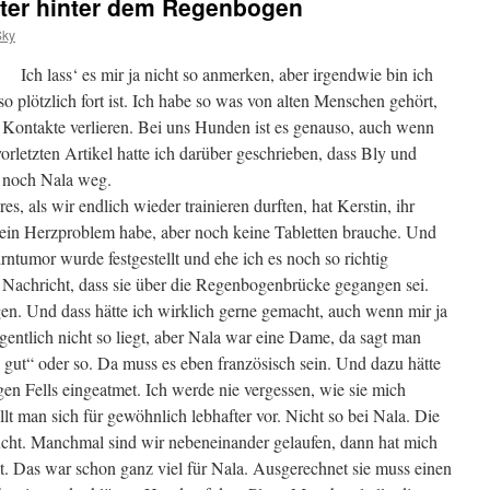
iter hinter dem Regenbogen
Sky
Ich lass‘ es mir ja nicht so anmerken, aber irgendwie bin ich
o plötzlich fort ist. Ich habe so was von alten Menschen gehört,
 Kontakte verlieren. Bei uns Hunden ist es genauso, auch wenn
rletzten Artikel hatte ich darüber geschrieben, dass Bly und
h noch Nala weg.
s, als wir endlich wieder trainieren durften, hat Kerstin, ihr
zt ein Herzproblem habe, aber noch keine Tabletten brauche. Und
rntumor wurde festgestellt und ehe ich es noch so richtig
 Nachricht, dass sie über die Regenbogenbrücke gegangen sei.
gen. Und dass hätte ich wirklich gerne gemacht, auch wenn mir ja
gentlich nicht so liegt, aber Nala war eine Dame, da sagt man
 gut“ oder so. Da muss es eben französisch sein. Und dazu hätte
ngen Fells eingeatmet. Ich werde nie vergessen, wie sie mich
t man sich für gewöhnlich lebhafter vor. Nicht so bei Nala. Die
ucht. Manchmal sind wir nebeneinander gelaufen, dann hat mich
cht. Das war schon ganz viel für Nala. Ausgerechnet sie muss einen